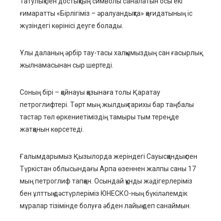
Татулық пен достықтың символы саналатын осы екі
mbleupon
ғимаратты «Бірлігіміз – әралуандықта» қағидатының іс
жүзіндегі көрінісі деуге болады.
l
Ұлы даланың әрбір тау-тасы халқымыздың сан ғасырлық
жылнамасынан сыр шертеді.
Соның бірі – қойнауы қазынаға толы Қаратау
петроглифтері. Төрт мың жылдық тарихы бар таңбалы
тастар төл өркениетіміздің тамыры тым тереңде
жатқанын көрсетеді.
Ғалымдарымыз Қызылорда жеріндегі Сауысқандық пен
Түркістан облысындағы Арпа өзеннен жалпы саны 17
мың петроглиф тапқан. Осындай құнды жәдігерлеріміз
бен ұлттық дәстүрлеріміз ЮНЕСКО-ның бүкіләлемдік
мұралар тізімінде болуға әбден лайық деп санаймын.