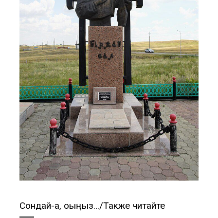
Сондай-ақ, оқыңыз…/Также читайте