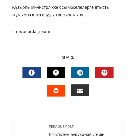
Құзырлы министрлікке осы мәселелерге қатысты
жұмысты қолға алуды тапсырамын».
t.me/aqorda_resmi
SHARE
FACEBOOK
TWITTER
LINKEDIN
PINTERES
EMAIL
STUMBLEUPON
PREVIOUS POST
Егістіктен ауруханаға дейін: