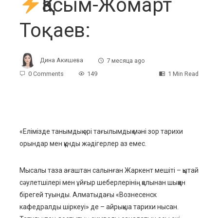
Қасым-Жомарт
Тоқаев:
Дина Акишева
7 месяца ago
0 Comments
149
1 Min Read
ebook
«Елімізде танымдық әрі тағылымдық мәні зор тарихи
орындар мен құнды жәдігерлер аз емес.
ter
Мысалы таза ағаштан салынған Жаркент мешіті – қытай
edIn
сәулетшілері мен ұйғыр шеберлерінің қолынан шыққан
бірегей туынды. Алматыдағы «Вознесенск
erest
кафедралды шіркеуі» де – айрықша тарихи нысан.