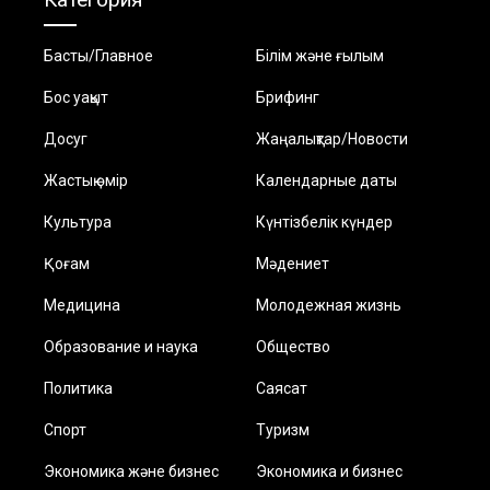
Басты/Главное
Білім және ғылым
Бос уақыт
Брифинг
Досуг
Жаңалықтар/Новости
Жастық өмір
Календарные даты
Культура
Күнтізбелік күндер
Қоғам
Мәдениет
Медицина
Молодежная жизнь
Образование и наука
Общество
Политика
Саясат
Спорт
Туризм
Экономика және бизнес
Экономика и бизнес