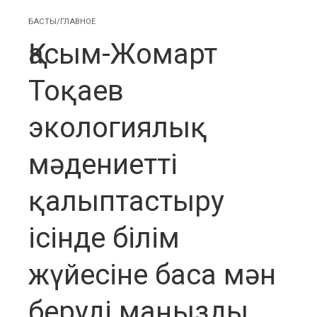
БАСТЫ/ГЛАВНОЕ
Қасым-Жомарт
Тоқаев
экологиялық
мәдениетті
қалыптастыру
ісінде білім
жүйесіне баса мән
беруді маңызды