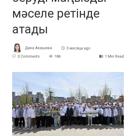
мәселе ретінде
атады
Дина Акишева
3 месяца ago
0 Comments
186
1 Min Read
ebook
ter
edIn