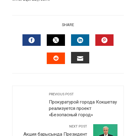
SHARE
FACEBOOK
TWITTER
LINKEDIN
PINTERES
EMAIL
STUMBLEUPON
PREVIOUS POST
Прокуратурой города Кокшетау
реализуется проект
«Безопасный город»
NEXT POST
Акция барысында Президент