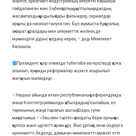
әсіресе, креативті индустрияның әлеуетін барынша
пайдаланған жөн. Еңбекқорлық, ұқыптылық, адалдық,
жасампаздық құндылықтары фильмдер, сериалдар
арқылы да насихатталуға тиіс. Бұл жұмыста бұқаралық
ақпарат құралдары мен әлеуметтік желінің де
мүмкіндігін дұрыс қолдану керек, – деді Мемлекет
басшысы.
Президент қазір елімізде түбегейлі өзгерістерді қолға
алынып, ауқымды реформалар жүзеге асырылып
жатқанын мәлімдеді.
– Наурыз айында өткен республикалық референдумда
жаңа Конституциямызды қабылдадық. Осылайша, ел
тарихының жаңа парағын аштық. Біздің түпкі
мақсатымыз – «Заң мен тәртіп» қағидаты берік орныққан
қауіпсіз және әділетті қоғам құру. Жас ұрпаққа, яғни сіздерге
өркениетті, беделді, дамыған мемлекетті аманат етіп