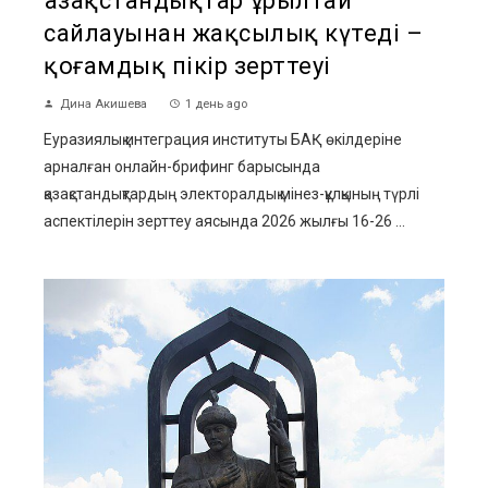
Қазақстандықтар Құрылтай
сайлауынан жақсылық күтеді –
қоғамдық пікір зерттеуі
Дина Акишева
1 день ago
Еуразиялық интеграция институты БАҚ өкілдеріне
арналған онлайн-брифинг барысында
қазақстандықтардың электоралдық мінез-құлқының түрлі
аспектілерін зерттеу аясында 2026 жылғы 16-26 ...