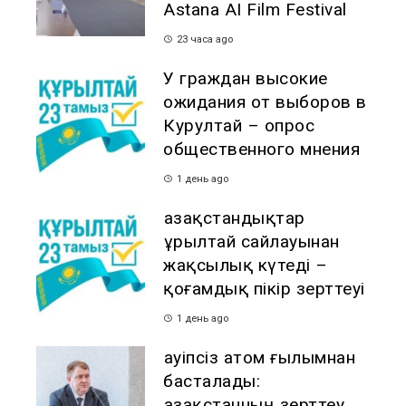
Astana AI Film Festival
23 часа ago
У граждан высокие
ожидания от выборов в
Курултай – опрос
общественного мнения
1 день ago
Қазақстандықтар
Құрылтай сайлауынан
жақсылық күтеді –
қоғамдық пікір зерттеуі
1 день ago
Қауіпсіз атом ғылымнан
басталады:
Қазақстанның зерттеу