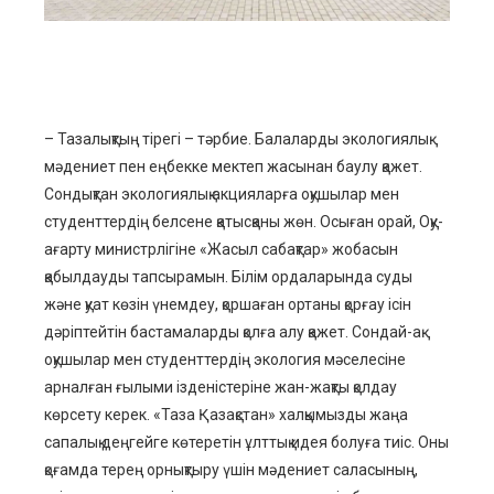
erest
mbleupon
l
– Тазалықтың тірегі – тәрбие. Балаларды экологиялық
мәдениет пен еңбекке мектеп жасынан баулу қажет.
Сондықтан экологиялық акцияларға оқушылар мен
студенттердің белсене қатысқаны жөн. Осыған орай, Оқу-
ағарту министрлігіне «Жасыл сабақтар» жобасын
қабылдауды тапсырамын. Білім ордаларында суды
және қуат көзін үнемдеу, қоршаған ортаны қорғау ісін
дәріптейтін бастамаларды қолға алу қажет. Сондай-ақ
оқушылар мен студенттердің экология мәселесіне
арналған ғылыми ізденістеріне жан-жақты қолдау
көрсету керек. «Таза Қазақстан» халқымызды жаңа
сапалық деңгейге көтеретін ұлттық идея болуға тиіс. Оны
қоғамда терең орнықтыру үшін мәдениет саласының,