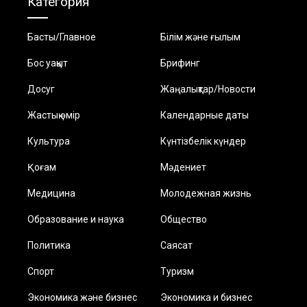
Категория
Басты/Главное
Білім және ғылым
Бос уақыт
Брифинг
Досуг
Жаңалықтар/Новости
Жастық өмір
Календарные даты
Культура
Күнтізбелік күндер
Қоғам
Мәдениет
Медицина
Молодежная жизнь
Образование и наука
Общество
Политика
Саясат
Спорт
Туризм
Экономика және бизнес
Экономика и бизнес