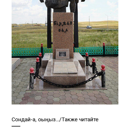
Сондай-ақ, оқыңыз…/Также читайте