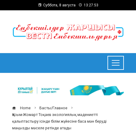
Суббота, 8 августа
13:27:54
Home
Басты/Главное
Қасым-Жомарт Тоқаев экологиялық мәдениетті
қалыптастыру ісінде білім жүйесіне баса мән беруді
маңызды мәселе ретінде атады