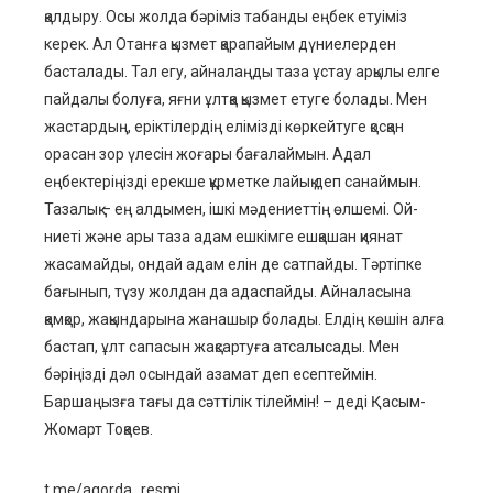
қалдыру. Осы жолда бәріміз табанды еңбек етуіміз
керек. Ал Отанға қызмет қарапайым дүниелерден
басталады. Тал егу, айналаңды таза ұстау арқылы елге
пайдалы болуға, яғни ұлтқа қызмет етуге болады. Мен
жастардың, еріктілердің елімізді көркейтуге қосқан
орасан зор үлесін жоғары бағалаймын. Адал
еңбектеріңізді ерекше құрметке лайық деп санаймын.
Тазалық – ең алдымен, ішкі мәдениеттің өлшемі. Ой-
ниеті және ары таза адам ешкімге ешқашан қиянат
жасамайды, ондай адам елін де сатпайды. Тәртіпке
бағынып, түзу жолдан да адаспайды. Айналасына
қамқор, жақындарына жанашыр болады. Елдің көшін алға
бастап, ұлт сапасын жақсартуға атсалысады. Мен
бәріңізді дәл осындай азамат деп есептеймін.
Баршаңызға тағы да сәттілік тілеймін! – деді Қасым-
Жомарт Тоқаев.
t.me/aqorda_resmi