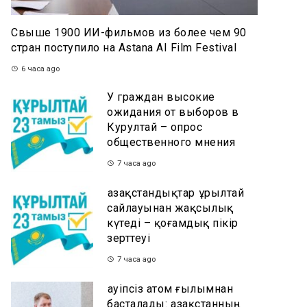
Свыше 1900 ИИ-фильмов из более чем 90
стран поступило на Astana AI Film Festival
6 часа ago
У граждан высокие
ожидания от выборов в
Курултай – опрос
общественного мнения
7 часа ago
Қазақстандықтар Құрылтай
сайлауынан жақсылық
күтеді – қоғамдық пікір
зерттеуі
7 часа ago
Қауіпсіз атом ғылымнан
басталады: Қазақстанның