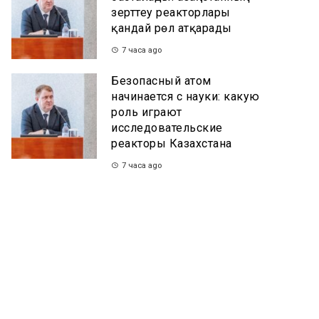
зерттеу реакторлары
қандай рөл атқарады
7 часа ago
Безопасный атом
начинается с науки: какую
роль играют
исследовательские
реакторы Казахстана
7 часа ago