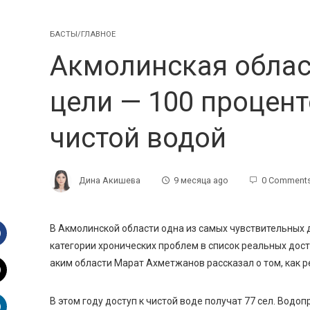
БАСТЫ/ГЛАВНОЕ
Акмолинская облас
цели — 100 процент
чистой водой
Дина Акишева
9 месяца ago
0 Comment
В Акмолинской области одна из самых чувствительных 
категории хронических проблем в список реальных до
Facebook
аким области Марат Ахметжанов рассказал о том, как
р
witter
В этом году
доступ к чистой воде получат 77 с
е
л.
В
одоп