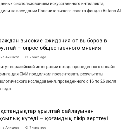
анных с использованием искусственного интеллекта,
дили на заседании Попечительского совета Фонда «Astana AI
граждан высокие ожидания от выборов в
рултай – опрос общественного мнения
на Акишева
7 часа ago
итут евразийской интеграции в ходе проведенного онлайн-
финга для СМИ продолжил презентовать результаты
ологического исследования, проведенного с 16 по 26 июля
 года ...
зақстандықтар Құрылтай сайлауынан
сылық күтеді – қоғамдық пікір зерттеуі
на Акишева
7 часа ago