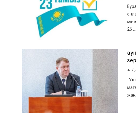
Еура
онла
міне
26 ...
Қау
зе
Ди
Ұлтт
мат
жаңа