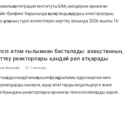
зиялық интеграция институты БАҚ өкілдеріне арналған
йн-брифинг барысында қазақстандықтардың электоралдық
з-құлқының түрлі аспектілерін зерттеу аясында 2026 жылғы 16-
іпсіз атом ғылымнан басталады: Қазақстанның
рттеу реакторлары қандай рөл атқарады
на Акишева
7 часа ago
ық ядролық орталықтың инфрақұрылымы ядролық отын мен
ериалдарды сынауға, ауыр апаттарды модельдеуге және
 буындағы реакторларға арналған технологияларды әзірле...