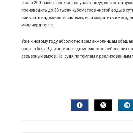
около 200 тысяч горожан получают воду, соответств
производить до 30 тысяч кубометров чистой воды в сут
повысить надежность системы, но и сократить ежегодн
миллиард тенге.
Уже к
новому
году
абсолютно всем акмолинцам обеща
частью быта
.
Для региона, где множество небольших по
серь
е
зный вызов. Но, судя по темпам и реализованным 
FACEBOOK
TWITTER
L