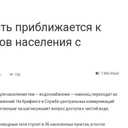
ть приближается к
ов населения с
1 Min Read
s
102
для населения тем — водоснабжение — наконец переходит из
стижений. На брифинге в Службе центральных коммуникаций
егион
шаг за шагом решает вопрос доступа к чистой воде.
роводные сети
строят
в
36 населенных пунктах, и почти