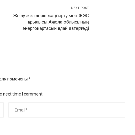
NEXT POST
Жылу желілерін жаңғырту мен ЖЭС
құрылысы Ақмола облысының
энергокартасын қалай өзгертеді
оля помечены
*
he next time I comment.