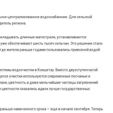
льное централизованное
водоснабжение
.
Д
ля
сельской
дитель региона
.
рокладывать длинные магистрали, устанавливаются
 уже обеспечивают шесть тысяч сельчан. Это решение стало
где жители раньше годами пользовались привозной водой
истемы водоочистки в Кокшетау.
Вместо двухступенчатой
цессе очистки используются современные песчаные и
пахи, цветность и даже мельчайшие частицы загрязнений.
и цветности
оказались вдвое лучше государственных
 раньше намеченного срока — еще в начале сентября.
Теперь