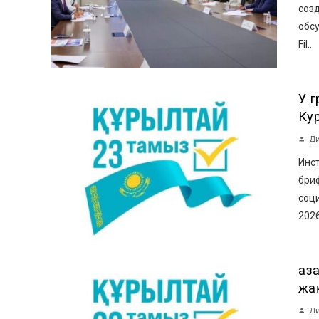
созд
обсу
Fil...
У 
Ку
Ди
Инст
бри
соци
2026
Қа
жақ
Ди