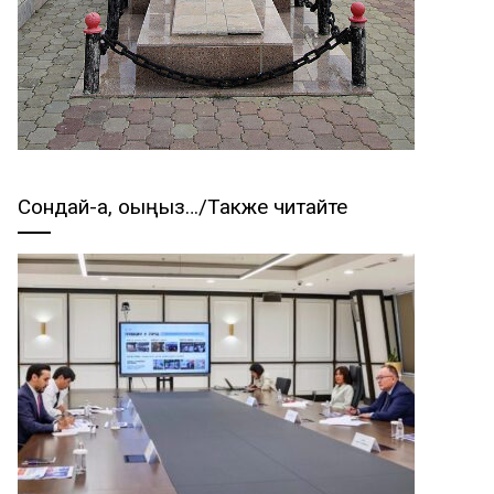
Сондай-ақ, оқыңыз…/Также читайте