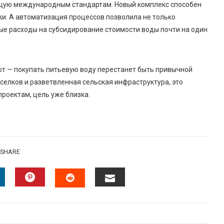
ующую международным стандартам.
Новый комплекс способен
ки. А автоматизация процессов позволила не только
ые расходы на субсидирование стоимости воды почти на один
ют —
покупать питьевую воду перестанет быть привычной
с
е
лков и разветвл
е
нная сельская инфраструктура, это
проектам, цель уже близка.
SHARE
INKEDIN
PINTEREST
EMAIL
STUMBLEUPON