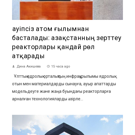
Қауіпсіз атом ғылымнан
басталады: Қазақстанның зерттеу
реакторлары қандай рөл
атқарады
Дина Акишева
15 часа ago
Ұлттық ядролық орталықтың инфрақұрылымы ядролық
отын мен материалдарды сынауға, ауыр апаттарды
модельдеуге және жаңа буындағы реакторларға
арналған технологияларды әзірле...