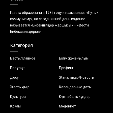
Газета образована в 1935 году и называлась «Путь к
коммунизму», на сегодняшний день издание
называется «Еңбекшiлдер жаршысы» — «Вести
Енбекшильдерья».
Категория
Басты/Главное
Білім және ғылым
Бос уақыт
Брифинг
Досуг
Жаңалықтар/Новости
Жастық өмір
Календарные даты
Культура
Күнтізбелік күндер
Қоғам
Мәдениет