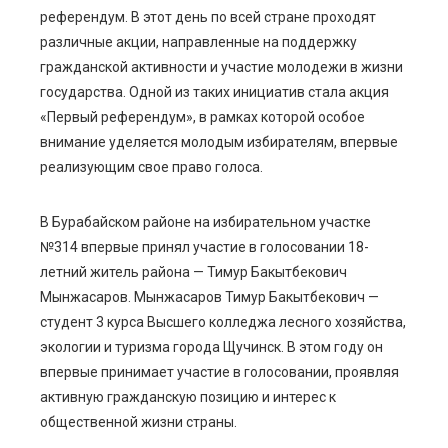
ebook
референдум. В этот день по всей стране проходят
различные акции, направленные на поддержку
ter
гражданской активности и участие молодежи в жизни
государства. Одной из таких инициатив стала акция
edIn
«Первый референдум», в рамках которой особое
внимание уделяется молодым избирателям, впервые
erest
реализующим свое право голоса.
mbleupon
В Бурабайском районе на избирательном участке
№314 впервые принял участие в голосовании 18-
l
летний житель района — Тимур Бакытбекович
Мынжасаров. Мынжасаров Тимур Бакытбекович —
студент 3 курса Высшего колледжа лесного хозяйства,
экологии и туризма города Щучинск. В этом году он
впервые принимает участие в голосовании, проявляя
активную гражданскую позицию и интерес к
общественной жизни страны.