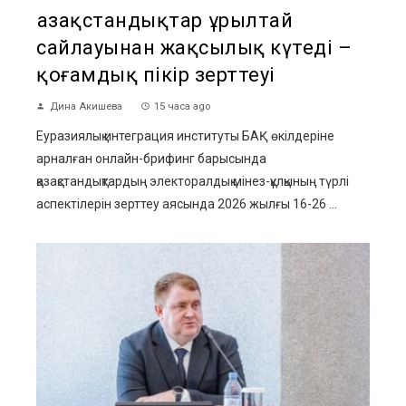
Қазақстандықтар Құрылтай
сайлауынан жақсылық күтеді –
қоғамдық пікір зерттеуі
Дина Акишева
15 часа ago
Еуразиялық интеграция институты БАҚ өкілдеріне
арналған онлайн-брифинг барысында
қазақстандықтардың электоралдық мінез-құлқының түрлі
аспектілерін зерттеу аясында 2026 жылғы 16-26 ...