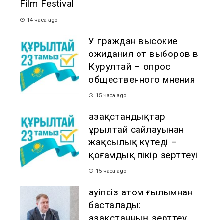
Film Festival
14 часа ago
У граждан высокие
ожидания от выборов в
Курултай – опрос
общественного мнения
15 часа ago
Қазақстандықтар
Құрылтай сайлауынан
жақсылық күтеді –
қоғамдық пікір зерттеуі
15 часа ago
Қауіпсіз атом ғылымнан
басталады:
Қазақстанның зерттеу