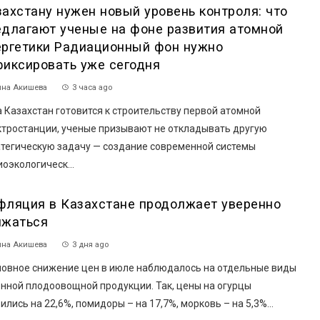
захстану нужен новый уровень контроля: что
едлагают ученые на фоне развития атомной
ергетики Радиационный фон нужно
фиксировать уже сегодня
на Акишева
3 часа ago
 Казахстан готовится к строительству первой атомной
ктростанции, ученые призывают не откладывать другую
атегическую задачу — создание современной системы
оэкологическ...
фляция в Казахстане продолжает уверенно
ижаться
на Акишева
3 дня ago
овное снижение цен в июле наблюдалось на отдельные виды
онной плодоовощной продукции. Так, цены на огурцы
ились на 22,6%, помидоры – на 17,7%, морковь – на 5,3%...