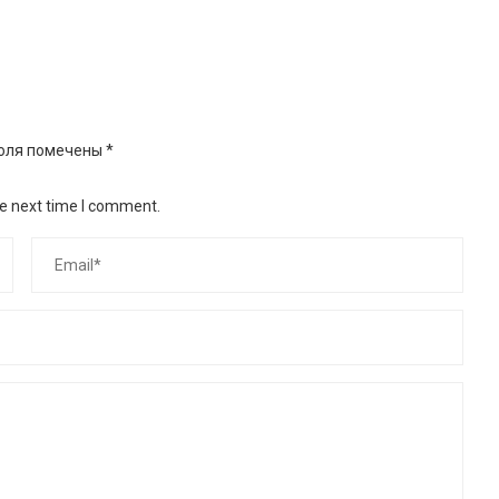
оля помечены
*
he next time I comment.