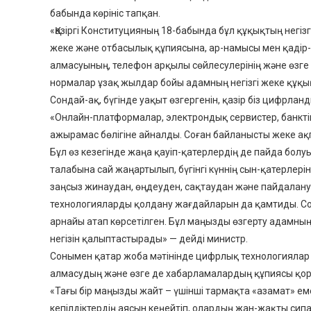
бабында көрініс тапқан.
«Қазіргі Конституцияның 18-бабында бұл құқықтың негізгі
жеке және отбасылық құпиясына, ар-намысы мен қадір-қ
алмасуының, телефон арқылы сөйлесулерінің және өзге
нормалар ұзақ жылдар бойы адамның негізгі жеке құқық
Сондай-ақ, бүгінде уақыт өзгергенін, қазір біз цифрлан
«Онлайн-платформалар, электрондық сервистер, банктік
ажырамас бөлігіне айналды. Соған байланысты жеке ақп
Бұл өз кезегінде жаңа қауіп-қатерлердің де пайда бол
талабына сай жаңартылып, бүгінгі күннің сын-қатерлерін
заңсыз жинаудан, өңдеуден, сақтаудан және пайдалану
технологияларды қолдану жағдайларын да қамтиды. Сон
арнайы атап көрсетілген. Бұл маңызды өзгерту адамның
негізін қалыптастырады» — дейді министр.
Сонымен қатар жоба мәтінінде цифрлық технологиялар 
алмасудың және өзге де хабарламалардың құпиясы қорға
«Тағы бір маңызды жайт – үшінші тармақта «азамат» ем
кепілдіктердің аясын кеңейтіп, олардың жан-жақты си