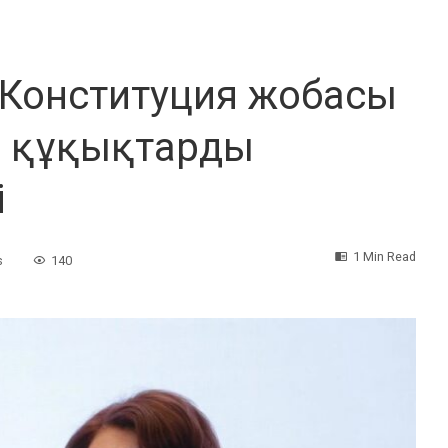
а Конституция жобасы
гі құқықтарды
і
1 Min Read
s
140