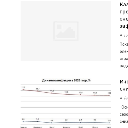
Ка
пр
эн
за
Ди
Пока
эле
стр
ради
Ин
сн
Ди
Осн
сез
сниз