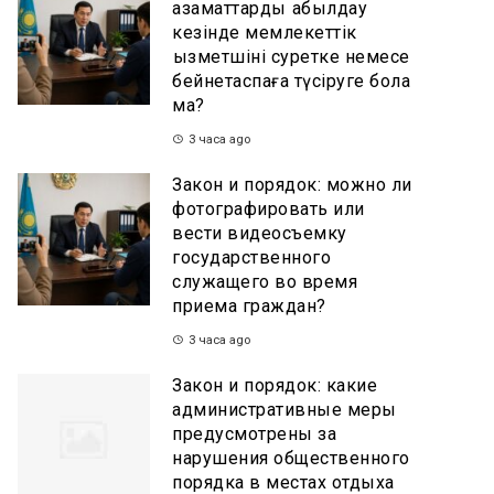
азаматтарды қабылдау
кезінде мемлекеттік
қызметшіні суретке немесе
бейнетаспаға түсіруге бола
ма?
3 часа ago
Закон и порядок: можно ли
фотографировать или
вести видеосъемку
государственного
служащего во время
приема граждан?
3 часа ago
Закон и порядок: какие
административные меры
предусмотрены за
нарушения общественного
порядка в местах отдыха