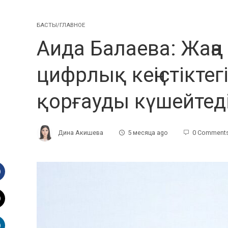
БАСТЫ/ГЛАВНОЕ
Аида Балаева: Жаң
цифрлық кеңістікте
қорғауды күшейтед
Дина Акишева
5 месяца ago
0 Comment
Facebook
witter