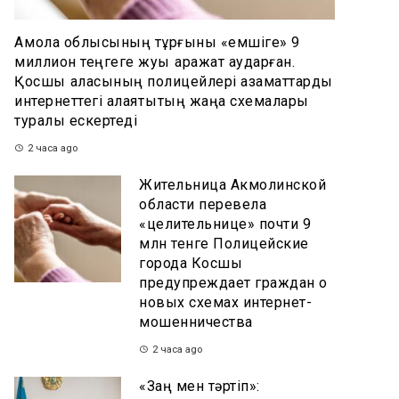
Ақмола облысының тұрғыны «емшіге» 9
миллион теңгеге жуық қаражат аударған.
Қосшы қаласының полицейлері азаматтарды
интернеттегі алаяқтықтың жаңа схемалары
туралы ескертеді
2 часа ago
Жительница Акмолинской
области перевела
«целительнице» почти 9
млн тенге Полицейские
города Косшы
предупреждает граждан о
новых схемах интернет-
мошенничества
2 часа ago
«Заң мен тәртіп»: