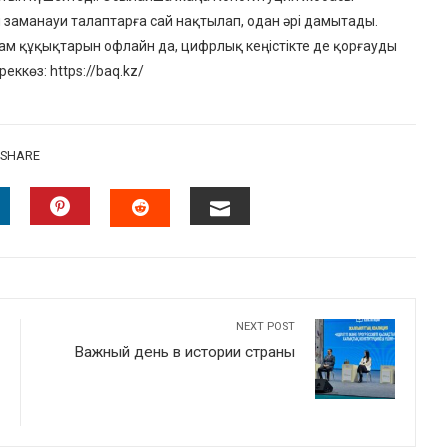
заманауи талаптарға сай нақтылап, одан әрі дамытады.
 құқықтарын офлайн да, цифрлық кеңістікте де қорғауды
ккөз: https://baq.kz/
SHARE
INKEDIN
PINTEREST
EMAIL
STUMBLEUPON
NEXT POST
Важный день в истории страны