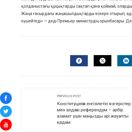
қолданыстағы құқықтарды сақтап қана қоймай, оларды 
Жаңа ғасырдағы жаңашылдықтарды ескере отырып, адам
күшейтеді» — деді Премьер-министрдің орынбасары. Дере
FACEBOOK
TWITTER
L
PREVIOUS POST
Конституцияға енгізілетін өзгерістер
мен алдағы референдум – әрбір
азамат үшін маңызды әрі жауапты
қадам