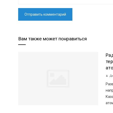
Вам также может понравиться
Ра
те
ат
Ди
Раз
нап
Каз
атом