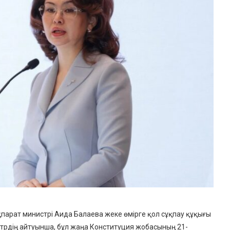
парат министрі Аида Балаева жеке өмірге қол сұқпау құқығы
истрдің айтуынша, бұл жаңа Конституция жобасының 21-