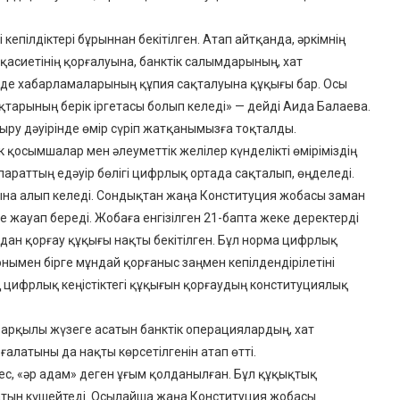
 кепілдіктері бұрыннан бекітілген. Атап айтқанда, әркімнің
асиетінің қорғалуына, банктік салымдарының, хат
 де хабарламаларының құпия сақталуына құқығы бар. Осы
тарының берік іргетасы болып келеді» — дейді Аида Балаева.
дыру дәуірінде өмір сүріп жатқанымызға тоқталды.
 қосымшалар мен әлеуметтік желілер күнделікті өміріміздің
араттың едәуір бөлігі цифрлық ортада сақталып, өңделеді.
уына алып келеді. Сондықтан жаңа Конституция жобасы заман
е жауап береді. Жобаға енгізілген 21-бапта жеке деректерді
дан қорғау құқығы нақты бекітілген. Бұл норма цифрлық
ымен бірге мұндай қорғаныс заңмен кепілдендірілетіні
 цифрлық кеңістіктегі құқығын қорғаудың конституциялық
арқылы жүзеге асатын банктік операциялардың, хат
латыны да нақты көрсетілгенін атап өтті.
ес, «әр адам» деген ұғым қолданылған. Бұл құқықтық
патын күшейтеді. Осылайша жаңа Конституция жобасы