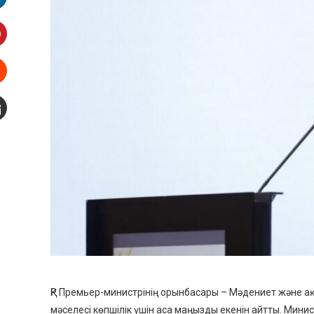
inkedIn
interest
Stumbleupon
mail
ҚР Премьер-министрінің орынбасары – Мәдениет және ақ
мәселесі көпшілік үшін аса маңызды екенін айтты. Мин