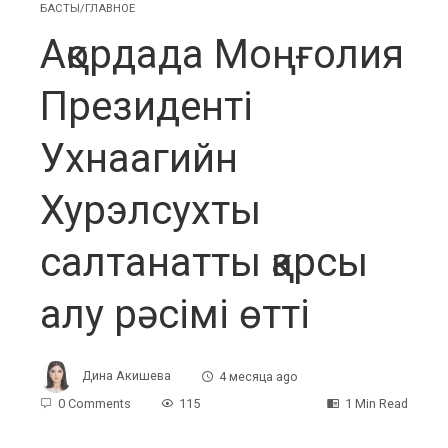
БАСТЫ/ГЛАВНОЕ
Ақордада Моңғолия
Президенті
Ухнаагийн
Хурэлсухты
салтанатты қарсы
алу рәсімі өтті
Дина Акишева
4 месяца ago
0 Comments
115
1 Min Read