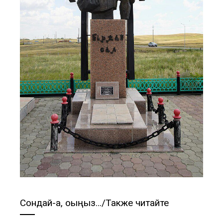
Сондай-ақ, оқыңыз…/Также читайте