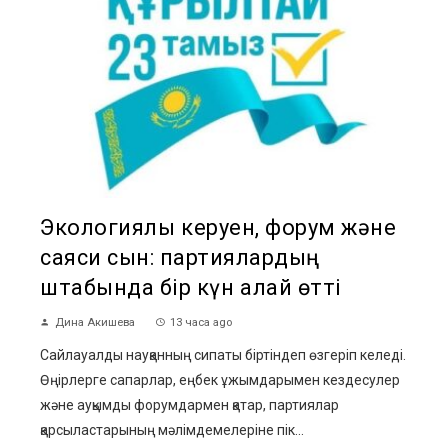
Экологиялық керуен, форум және
саяси сын: партиялардың
штабында бір күн қалай өтті
Дина Акишева
13 часа ago
Сайлауалды науқанның сипаты біртіндеп өзгеріп келеді.
Өңірлерге сапарлар, еңбек ұжымдарымен кездесулер
және ауқымды форумдармен қатар, партиялар
қарсыластарының мәлімдемелеріне пік...