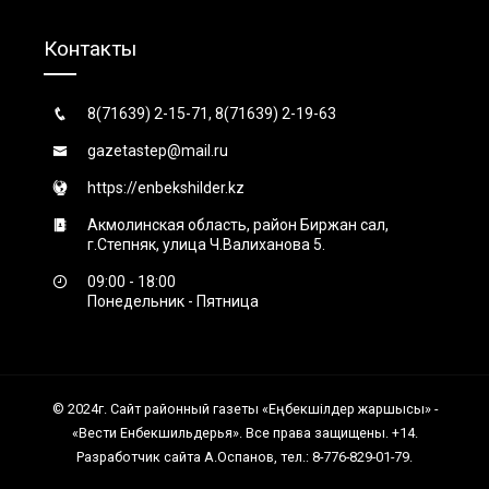
Контакты
8(71639) 2-15-71, 8(71639) 2-19-63
gazetastep@mail.ru
https://enbekshilder.kz
Акмолинская область, район Биржан сал,
г.Степняк, улица Ч.Валиханова 5.
09:00 - 18:00
Понедельник - Пятница
© 2024г. Сайт районный газеты «Еңбекшiлдер жаршысы» -
«Вести Енбекшильдерья». Все права защищены. +14.
Разработчик сайта А.Оспанов, тел.: 8-776-829-01-79.