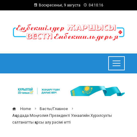
Воскресенье, 9 августа
04:10:17
Home
Басты/Главное
Ақордада Моңғолия Президенті Ухнаагийн Хурэлсухты
салтанатты қарсы алу рәсімі өтті