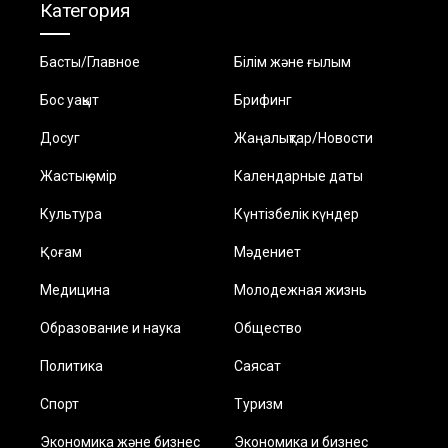
Категория
Басты/Главное
Білім және ғылым
Бос уақыт
Брифинг
Досуг
Жаңалықтар/Новости
Жастық өмір
Календарные даты
Культура
Күнтізбелік күндер
Қоғам
Мәдениет
Медицина
Молодежная жизнь
Образование и наука
Общество
Политика
Саясат
Спорт
Туризм
Экономика және бизнес
Экономика и бизнес