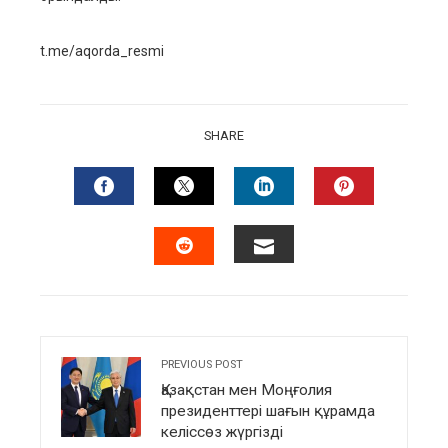
t.me/aqorda_resmi
SHARE
FACEBOOK
TWITTER
LINKEDIN
PINTERES
EMAIL
STUMBLEUPON
PREVIOUS POST
Қазақстан мен Моңғолия
президенттері шағын құрамда
келіссөз жүргізді