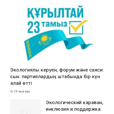
Экологиялық керуен, форум және саяси
сын: партиялардың штабында бір күн
қалай өтті
13 часа ago
Экологический караван,
инклюзия и поддержка