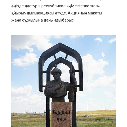
өңірде дәстүрлі республикалық «Мектепке жол»
қайырымдылық акциясы өтуде. Акцияның мақсаты –
жаңа оқу жылына дайындық барыс...