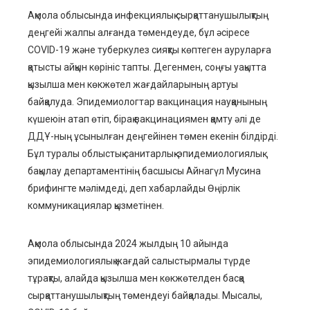
ebook
Ақмола облысында инфекциялық сырқаттанушылықтың
деңгейі жалпы алғанда төмендеуде, бұл әсіресе
ter
COVID-19 және туберкулез сияқты көптеген ауруларға
қатысты айқын көрініс тапты. Дегенмен, соңғы уақытта
edIn
қызылша мен көкжөтел жағдайларының артуы
байқалуда. Эпидемиологтар вакцинация науқанының
erest
күшеюін атап өтіп, бірақ вакцинациямен қамту әлі де
ДДҰ-ның ұсынылған деңгейінен төмен екенін білдірді.
mbleupon
Бұл туралы облыстық санитарлық-эпидемиологиялық
бақылау департаментінің басшысы Айнагүл Мусина
l
брифингте мәлімдеді, деп хабарлайды Өңірлік
коммуникациялар қызметінен.
Ақмола облысында 2024 жылдың 10 айында
эпидемиологиялық жағдай салыстырмалы түрде
тұрақты, алайда қызылша мен көкжөтелден басқа
сырқаттанушылықтың төмендеуі байқалады. Мысалы,