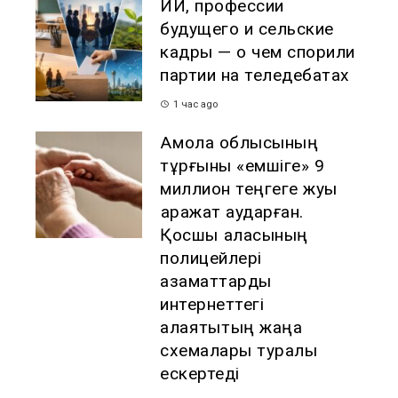
ИИ, профессии
будущего и сельские
кадры — о чем спорили
партии на теледебатах
1 час ago
Ақмола облысының
тұрғыны «емшіге» 9
миллион теңгеге жуық
қаражат аударған.
Қосшы қаласының
полицейлері
азаматтарды
интернеттегі
алаяқтықтың жаңа
схемалары туралы
ескертеді