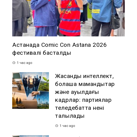
Астанада Comic Con Astana 2026
фестивалі басталды
1 час ago
Жасанды интеллект,
болашақ мамандықтар
және ауылдағы
кадрлар: партиялар
теледебатта нені
талқылады
1 час ago