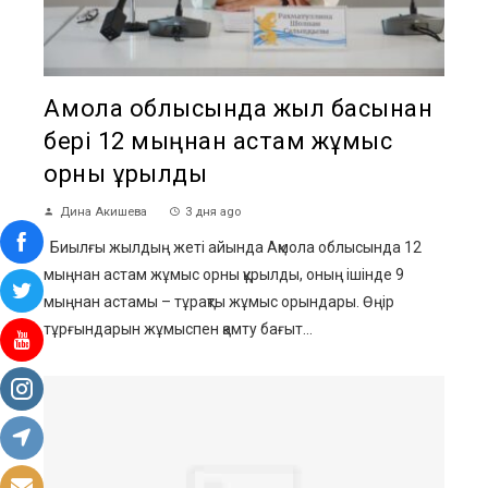
Ақмола облысында жыл басынан
бері 12 мыңнан астам жұмыс
орны құрылды
Дина Акишева
3 дня ago
Биылғы жылдың жеті айында Ақмола облысында 12
мыңнан астам жұмыс орны құрылды, оның ішінде 9
мыңнан астамы – тұрақты жұмыс орындары. Өңір
тұрғындарын жұмыспен қамту бағыт...