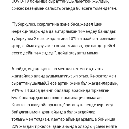
COVID-19 бойынша сырқаттанушылық өткен жылдың
сәйкес кезеңімен салыстырғанда 86 есеге төмендеген.
“Туберкулез, скарлатина және басқа жедел ішек
инфекцияларында да айтарлықтай төмендеу байқалды:
туберкулез 2 есе, скарлатина 10%-ға азайған. сонымен
қатар, лайма ауруы мен эпидемиялық паротит деңгейі 4
есеге дейін төмендеді”, дейді жауапты маман.
Алайда, өңірде қызылша мен көкжөтелге қатысты
жағдайлар алаңдаушылық туғызып отыр. Көкжөтелмен
сырқаттанушылық 9,3 есе артқан, және бұл жағдайлардың
94%-ы 14 жасқа дейінгі балалар арасында тіркелген.
Бұл балалардың көпшілігі вакцинация алмаған.
Қызылша жағдайларының бастапқы кезеңде күрт өсуі
байқалғанымен, қазан айында бұл жағдайлар
толығымен тоқтаған. Қаңтар айында қызылша бойынша
229 жағдай тіркелсе, қазан айында олардың саны нөлге