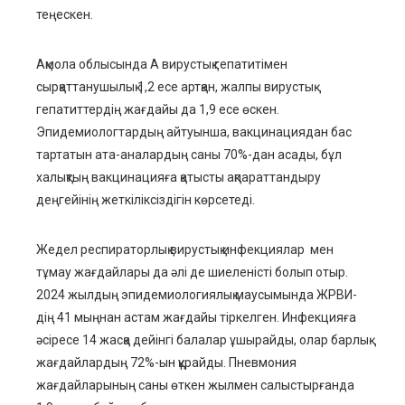
теңескен.
Ақмола облысында A вирустық гепатитімен
сырқаттанушылық 1,2 есе артқан, жалпы вирустық
гепатиттердің жағдайы да 1,9 есе өскен.
Эпидемиологтардың айтуынша, вакцинациядан бас
тартатын ата-аналардың саны 70%-дан асады, бұл
халықтың вакцинацияға қатысты ақпараттандыру
деңгейінің жеткіліксіздігін көрсетеді.
Жедел респираторлық вирустық инфекциялар
мен
тұмау жағдайлары да әлі де шиеленісті болып отыр.
2024 жылдың эпидемиологиялық маусымында ЖРВИ-
дің 41 мыңнан астам жағдайы тіркелген. Инфекцияға
әсіресе 14 жасқа дейінгі балалар ұшырайды, олар барлық
жағдайлардың 72%-ын құрайды. Пневмония
жағдайларының саны өткен жылмен салыстырғанда