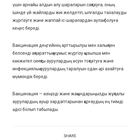
үшін арнайы алдын алу шараларын сақтауға, оның
ішінде үй-жайларды жиі желдетіп, ылғалды тазалауды
жүргізуге және жаппай іс-шаралардан аулақ болуға
кеңес береді.
Вакцинация деңгейінің арттырылуы мен халықпен
белсенді ақпараттық жұмыс жүргізу қызылша мен
көкжөтел сияқты аурулардың өсуін тоқтатуға және
инфекциялық аурулардың таралуын одан әрі азайтуға
мүмкіндік береді.
Вакцинация — өзіңізді және жақындарыңызды жұқпалы
аурулардың ауыр зардаптарынан қорғаудың ең тиімді
әдісі болып табылады.
SHARE