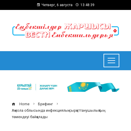
Четверг, 6 августа
13:48:40
Home
Брифинг
Ақмола облысында инфекциялық сырқаттанушылықтың
төмендеуі байқалады