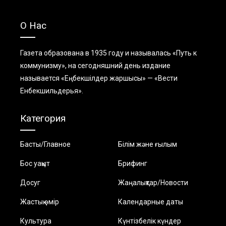
О Нас
Газета образована в 1935 году и называлась «Путь к
коммунизму», на сегодняшний день издание
называется «Еңбекшiлдер жаршысы» — «Вести
Енбекшильдерья».
Категория
Басты/Главное
Білім және ғылым
Бос уақыт
Брифинг
Досуг
Жаңалықтар/Новости
Жастық өмір
Календарные даты
Культура
Күнтізбелік күндер