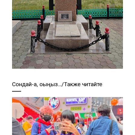
Сондай-ақ, оқыңыз…/Также читайте