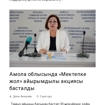
Ақмола облысында «Мектепке
жол» қайырымдылық акциясы
басталды
Дина Акишева
3 дня ago
Тамыз айының басынан бастап 30 қыркүйекке дейін