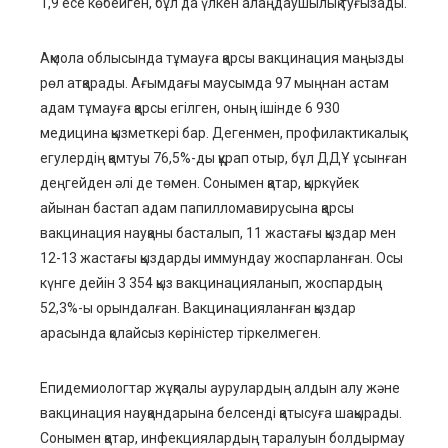
1,9 есе көбейген, бұл да үлкен алаңдаушылық туғызады.
Ақмола облысында тұмауға қарсы вакцинация маңызды
рөл атқарады. Ағымдағы маусымда 97 мыңнан астам
адам тұмауға қарсы егілген, оның ішінде 6 930
медицина қызметкері бар. Дегенмен, профилактикалық
егулердің қамтуы 76,5%-ды құрап отыр, бұл ДДҰ ұсынған
деңгейден әлі де төмен. Сонымен қатар, қыркүйек
айынан бастап адам папилломавирусына қарсы
вакцинация науқаны басталып, 11 жастағы қыздар мен
12-13 жастағы қыздарды иммундау жоспарланған. Осы
күнге дейін 3 354 қыз вакцинацияланып, жоспардың
52,3%-ы орындалған. Вакцинацияланған қыздар
арасында қолайсыз көріністер тіркелмеген.
Епидемиологтар жұқпалы аурулардың алдын алу және
вакцинация науқандарына белсенді қатысуға шақырады.
Сонымен қатар, инфекциялардың таралуын болдырмау