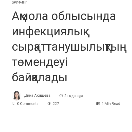
БРИФИНГ
Ақмола облысында
инфекциялық
сырқаттанушылықтың
төмендеуі
байқалады
Дина Акишева
2 года ago
0 Comments
227
1 Min Read