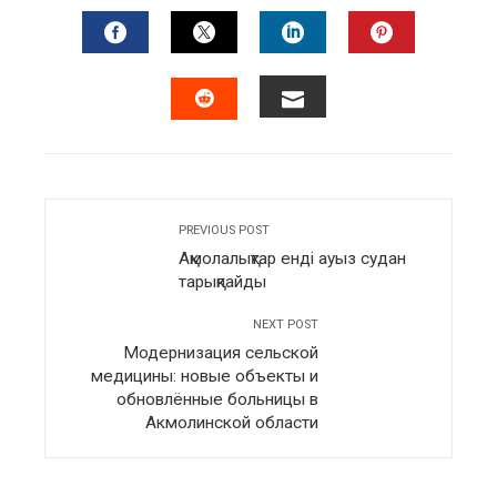
FACEBOOK
TWITTER
LINKEDIN
PINTERES
EMAIL
STUMBLEUPON
PREVIOUS POST
Ақмолалықтар енді ауыз судан
тарықпайды
NEXT POST
Модернизация сельской
медицины: новые объекты и
обновлённые больницы в
Акмолинской области