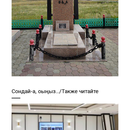
Сондай-ақ, оқыңыз…/Также читайте