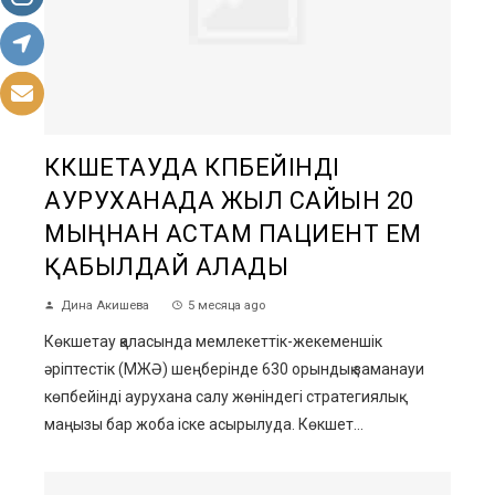
КӨКШЕТАУДА КӨПБЕЙІНДІ
АУРУХАНАДА ЖЫЛ САЙЫН 20
МЫҢНАН АСТАМ ПАЦИЕНТ ЕМ
ҚАБЫЛДАЙ АЛАДЫ
Дина Акишева
5 месяца ago
Көкшетау қаласында мемлекеттік-жекеменшік
әріптестік (МЖӘ) шеңберінде 630 орындық заманауи
көпбейінді аурухана салу жөніндегі стратегиялық
маңызы бар жоба іске асырылуда. Көкшет...