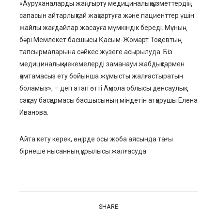
«Ауруханаларды жаңғырту медициналық қызметтердің
сапасын айтарлықтай жақсартуға және пациенттер үшін
жайлы жағдайлар жасауға мүмкіндік береді. Мұның
бәрі Мемлекет басшысы Қасым-Жомарт Тоқаевтың
тапсырмаларына сәйкес жүзеге асырылуда. Біз
медициналық мекемелерді заманауи жабдықтармен
қамтамасыз ету бойынша жұмысты жалғастыр
атын
боламыз
», – деп атап өтті Ақмола облысы денсаулық
сақтау басқармасы басшысының міндетін атқарушы Елена
Иванова.
Айта кету керек, өңірде осы жоба аясында тағы
бірнеше нысанның құрылысы жалғасуда.
SHARE