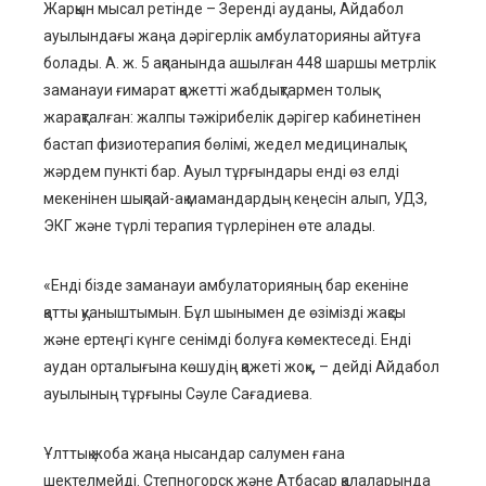
Жарқын мысал
ретінде
– Зеренді ауданы, Айдабол
ауылындағы жаңа дәрігерлік амбулатория
ны айтуға
болады
. А
.
ж
.
5 ақпанында ашылған 448 шаршы метрлік
заманауи ғимарат қажетті жабдықтармен толық
жарақталған: жалпы тәжірибелік дәрігер кабинетінен
бастап физиотерапия бөлімі
,
жедел медициналық
жәрдем пункті
бар
. Ауыл тұрғындары енді өз елді
мекенінен шықпай-ақ мамандардың кеңесін алып, УДЗ,
ЭКГ және түрлі терапия түрлерінен өте алады.
«Енді бізде заманауи амбулаторияның бар екеніне
қатты қуаныштымын. Бұл шынымен де өзімізді
жақсы
және ертеңгі күнге сенімді болуға көмектеседі. Енді
аудан орталығына көшудің қажеті жоқ», – дейді Айдабол
ауылының тұрғыны С
ә
уле Сағадиева.
Ұлттық жоба жаңа нысандар салумен ғана
шектелмейді. Степногорск және Атбасар қалаларында