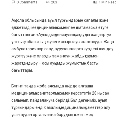
0 Comments
203
1 Min Read
Ақмола облысында ауыл тұрғындарын сапалы және
қолжетімді медициналық көмекпен қамтамасыз етуге
ebook
бағытталған «Ауылдық денсаулық сақтауды жаңғырту»
ұлттық жобасының жүзеге асырылуы жалғасуда. Жаңа
ter
амбулаториялар салу, ауруханаларға күрделі жөндеу
жүргізу және оларды заманауи жабдықтармен
edIn
жарақтандыру – осы ауқымды жұмыстың басты
бағыттары.
erest
Бүгінгі таңда жоба аясында өңірде алғашқы
mbleupon
медициналық-санитарлық көмек көрсететін 28 нысан
салынып, пайдалануға берілді. Бұл дегеніміз, ауыл
l
тұрғындары енді базалық медициналық қызметтер алу
үшін аудан орталығына барудың қажеті жоқ.