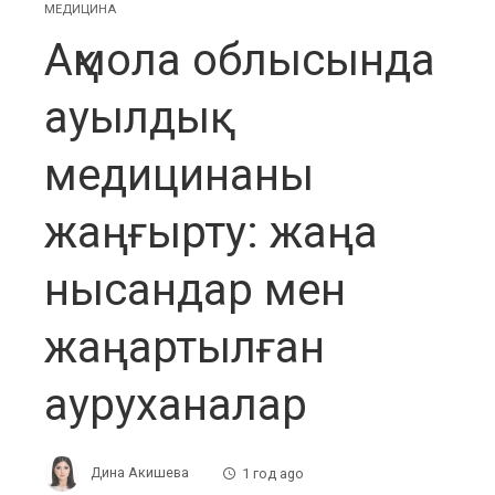
МЕДИЦИНА
Ақмола облысында
ауылдық
медицинаны
жаңғырту: жаңа
нысандар мен
жаңартылған
ауруханалар
Дина Акишева
1 год ago