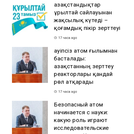
Қазақстандықтар
Құрылтай сайлауынан
жақсылық күтеді –
қоғамдық пікір зерттеуі
17 часа ago
Қауіпсіз атом ғылымнан
басталады:
Қазақстанның зерттеу
реакторлары қандай
рөл атқарады
17 часа ago
Безопасный атом
начинается с науки:
какую роль играют
исследовательские