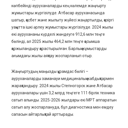
көпбейінді ауруханаларды кең көлемде жаңғырту
жұмыстары жүргізілуде. Атбасар ауруханасында
шатыр, қасбет және жылыту жүйесі жаңартылды, қазіргі
уақытта ішкі әрлеу жұмыстары жүргізілуде. 2024 жылы
екі аурухананы күрделі жөндеуге 912,6 млн теңге
бөлінді, ал 2025 жылы 464,2 млн теңге қосымша
қаржыландыру қарастырылған. Барлық жұмыстарды
ағымдағы жылы аяқтау жоспарланып отыр.
Жаңғыртудың маңызды құрамдас бөлігі –
ауруханаларды заманауи медициналық жабдықтармен
жарақтандыру. 2024 жылы Степногорск және Атбасар
ауруханалары үшін 3,2 млрд теңгеге 111 бірлік техника
сатып алынды. 2025-2026 жылдары екі МРТ аппаратын
сатып алу жоспарлануда, бұл диагностика мен емдеу
сапасын айтарлықтай арттырады.