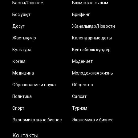
Басты/Главное
Білім және ғылым
Бос уақыт
Брифинг
Досуг
Жаңалықтар/Новости
Жастық өмір
Календарные даты
Культура
Күнтізбелік күндер
Қоғам
Мәдениет
Медицина
Молодежная жизнь
Образование и наука
Общество
Политика
Саясат
Спорт
Туризм
Экономика және бизнес
Экономика и бизнес
Контакты