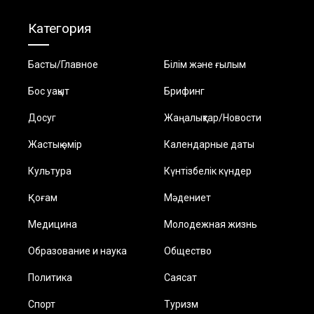
Категория
Басты/Главное
Білім және ғылым
Бос уақыт
Брифинг
Досуг
Жаңалықтар/Новости
Жастық өмір
Календарные даты
Культура
Күнтізбелік күндер
Қоғам
Мәдениет
Медицина
Молодежная жизнь
Образование и наука
Общество
Политика
Саясат
Спорт
Туризм