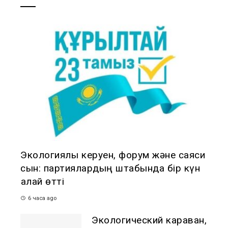
Экологиялық керуен, форум және саяси
сын: партиялардың штабында бір күн
қалай өтті
6 часа ago
Экологический караван,