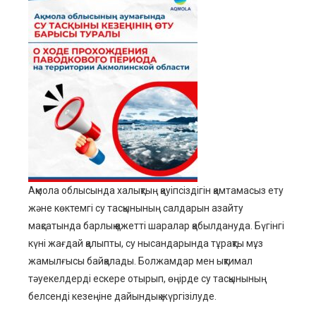
ter
edIn
erest
mbleupon
l
Ақмола облысында халықтың қауіпсіздігін қамтамасыз ету
және көктемгі су тасқынының салдарын азайту
мақсатында барлық қажетті шаралар қабылдануда. Бүгінгі
күні жағдай қалыпты, су нысандарында тұрақты мұз
жамылғысы байқалады. Болжамдар мен ықтимал
тәуекелдерді ескере отырып, өңірде су тасқынының
белсенді кезеңіне дайындық жүргізілуде.