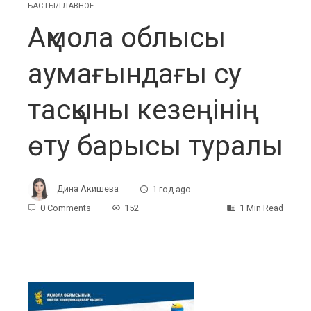
БАСТЫ/ГЛАВНОЕ
Ақмола облысы
аумағындағы су
тасқыны кезеңінің
өту барысы туралы
Дина Акишева
1 год ago
0 Comments
152
1 Min Read
ebook