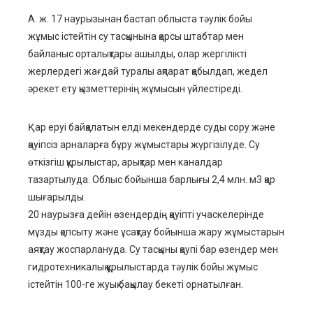
А. ж. 17 наурызынан бастап облыста тәулік бойы
жұмыс істейтін су тасқынына қарсы штабтар мен
байланыс орталықтары ашылды, олар жергілікті
жерлердегі жағдай туралы ақпарат қабылдап, жедел
әрекет ету қызметтерінің жұмысын үйлестіреді.
Қар еруі байқалатын елді мекендерде суды сору және
қауіпсіз арналарға бұру жұмыстары жүргізілуде. Су
өткізгіш құрылыстар, арықтар мен каналдар
тазартылуда. Облыс бойынша барлығы 2,4 млн. м3 қар
шығарылды.
20 наурызға дейін өзендердің қауіпті учаскелерінде
мұзды қопсыту және ұсақтау бойынша жару жұмыстарын
аяқтау жоспарлануда. Су тасқыны қаупі бар өзендер мен
гидротехникалық құрылыстарда тәулік бойы жұмыс
істейтін 100-ге жуық бақылау бекеті орнатылған.