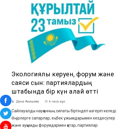
Экологиялық керуен, форум және
саяси сын: партиялардың
штабында бір күн қалай өтті
Дина Акишева
6 часа ago
Сайлауалды науқанның сипаты біртіндеп өзгеріп келеді.
Өңірлерге сапарлар, еңбек ұжымдарымен кездесулер
және ауқымды форумдармен қатар, партиялар