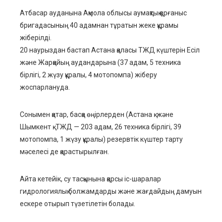
Атбасар ауданына Ақмола облысы аумақтық қорғаныс
бригадасының 40 адамнан тұратын жеке құрамы
жіберілді.
20 наурыздан бастап Астана қаласы ТЖД күштерін Есіл
және Жарқайың аудандарына (37 адам, 5 техника
бірлігі, 2 жүзу құралы, 4 мотопомпа) жіберу
жоспарлануда.
Сонымен қатар, басқа өңірлерден (Астана қ. және
Шымкент қ. ТЖД — 203 адам, 26 техника бірлігі, 39
мотопомпа, 1 жүзу құралы) резервтік күштер тарту
мәселесі де қарастырылған.
Айта кетейік, су тасқынына қарсы іс-шаралар
гидрологиялық болжамдарды және жағдайдың дамуын
ескере отырып түзетілетін болады.