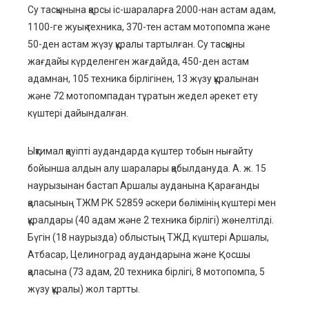
Су тасқынына қарсы іс-шараларға 2000-нан астам адам,
1100-ге жуық техника, 370-тен астам мотопомпа және
50-ден астам жүзу құралы тартылған. Су тасқыны
жағдайы күрделенген жағдайда, 450-ден астам
адамнан, 105 техника бірлігінен, 13 жүзу құралынан
және 72 мотопомпадан тұратын жедел әрекет ету
күштері дайындалған.
Ықтимал қауіпті аудандарда күштер тобын нығайту
бойынша алдын алу шаралары қабылдануда. А. ж. 15
наурызынан бастап Аршалы ауданына Қарағанды
қаласының ТЖМ РК 52859 әскери бөлімінің күштері мен
құралдары (40 адам және 2 техника бірлігі) жөнелтілді.
Бүгін (18 наурызда) облыстың ТЖД күштері Аршалы,
Атбасар, Целиноград аудандарына және Қосшы
қаласына (73 адам, 20 техника бірлігі, 8 мотопомпа, 5
жүзу құралы) жол тартты.