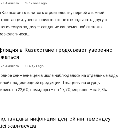
на Акишева
17 часа ago
 Казахстан готовится к строительству первой атомной
ктростанции, ученые призывают не откладывать другую
атегическую задачу — создание современной системы
оэкологическ...
фляция в Казахстане продолжает уверенно
ижаться
на Акишева
4 дня ago
овное снижение цен в июле наблюдалось на отдельные виды
онной плодоовощной продукции. Так, цены на огурцы
ились на 22,6%, помидоры – на 17,7%, морковь – на 5,3%...
зақстандағы инфляция деңгейінің төмендеу
дісі жалғасуда