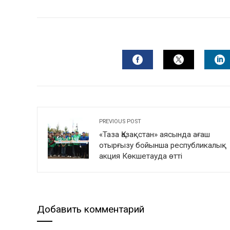
mail
FACEBOOK
TWITTER
L
PREVIOUS POST
«Таза Қазақстан» аясында ағаш
отырғызу бойынша республикалық
акция Көкшетауда өтті
Добавить комментарий