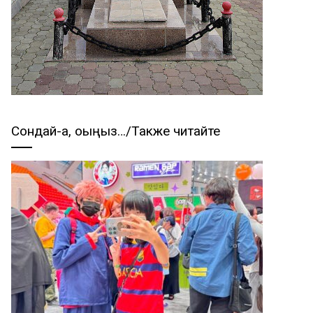
Сондай-ақ, оқыңыз…/Также читайте