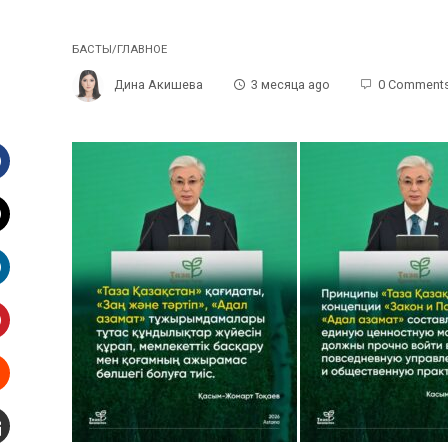
БАСТЫ/ГЛАВНОЕ
Дина Акишева
3 месяца ago
0 Comment
Facebook
witter
inkedIn
interest
Stumbleupon