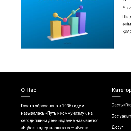
Ди
Шілд
өнім
қияр
О Нас
Катего
Басты/Гл
Газета образована в 1935 году и
называлась «Путь к коммунизму», на
Бос уақы
сегодняшний день издание называется
Досуг
«Еңбекшiлдер жаршысы» — «Вести