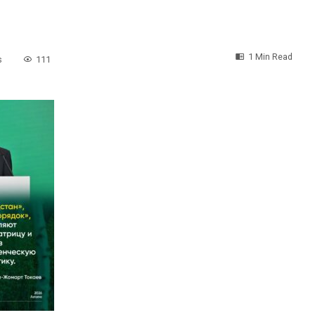
1 Min Read
s
111