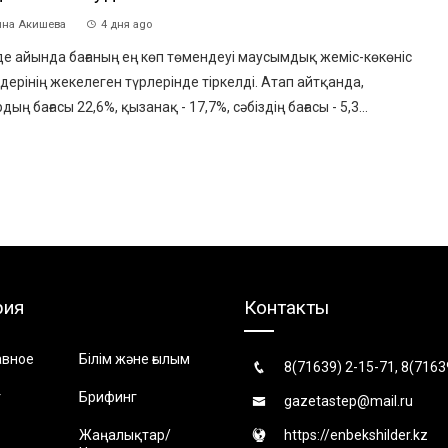
на Акишева
4 дня ago
е айында бағаның ең көп төмендеуі маусымдық жеміс-көкөніс
дерінің жекелеген түрлерінде тіркелді. Атап айтқанда,
дың бағасы 22,6%, қызанақ - 17,7%, сәбіздің бағасы - 5,3...
рия
Контакты
авное
Білім және ғылым
8(71639) 2-15-71, 8(7163
т
Брифинг
gazetastep@mail.ru
Жаңалықтар/
https://enbekshilder.kz