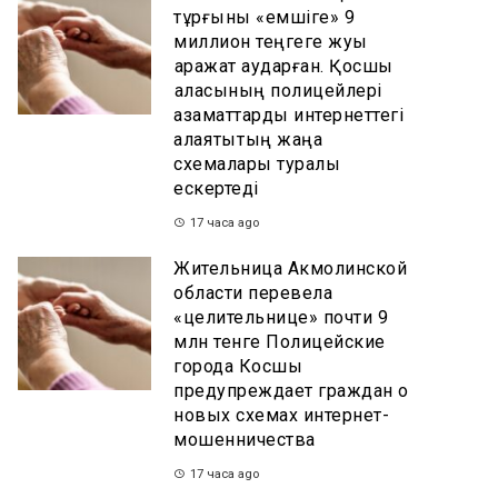
тұрғыны «емшіге» 9
миллион теңгеге жуық
қаражат аударған. Қосшы
қаласының полицейлері
азаматтарды интернеттегі
алаяқтықтың жаңа
схемалары туралы
ескертеді
17 часа ago
Жительница Акмолинской
области перевела
«целительнице» почти 9
млн тенге Полицейские
города Косшы
предупреждает граждан о
новых схемах интернет-
мошенничества
17 часа ago