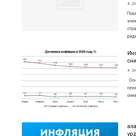
Ди
Пока
эле
стр
ради
Ин
сн
Ди
Осн
сез
сниз
Қа
үр