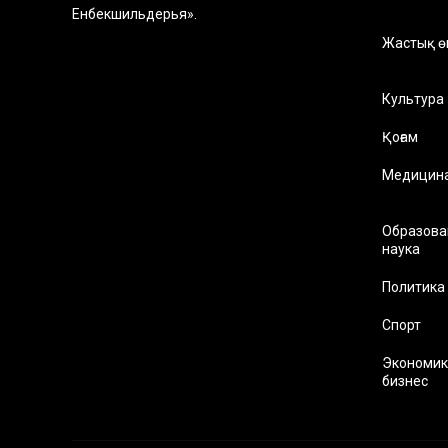
Енбекшильдерья».
Жастық ө
Культура
Қоғам
Медицин
Образова
наука
Политика
Спорт
Экономик
бизнес