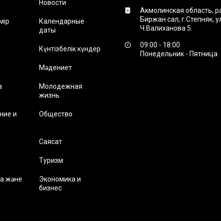
Новости
Акмолинская область, р
Биржан сал, г.Степняк, 
мір
Календарные
Ч.Валиханова 5.
даты
09:00 - 18:00
Күнтізбелік күндер
Понедельник - Пятница
Мәдениет
а
Молодежная
жизнь
ние и
Общество
Саясат
Туризм
а және
Экономика и
бизнес