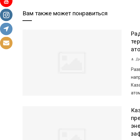
Вам также может понравиться
Ра
те
ат
Ди
Раз
нап
Каз
атом
Ка
пр
эн
за