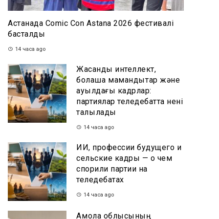
Астанада Comic Con Astana 2026 фестивалі
басталды
14 часа ago
Жасанды интеллект,
болашақ мамандықтар және
ауылдағы кадрлар:
партиялар теледебатта нені
талқылады
14 часа ago
ИИ, профессии будущего и
сельские кадры — о чем
спорили партии на
теледебатах
14 часа ago
Ақмола облысының