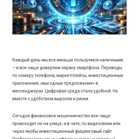
edIn
erest
mbleupon
Каждый день мы все меньше пользуемся наличными
l
– и все чаще доверяем экрану смартфона. Переводы
по номеру телефона, маркетплейсы, инвестиционные
приложения, «выгодные предложения» в
мессенджерах. Цифровая среда стала удобной. Но
вместе с удобством выросли и риски.
Сегодня финансовое мошенничество все чаще
происходит не на улице, а в чате, по видеосвязи или
через якобы инвестиционный фишинговый сайт.