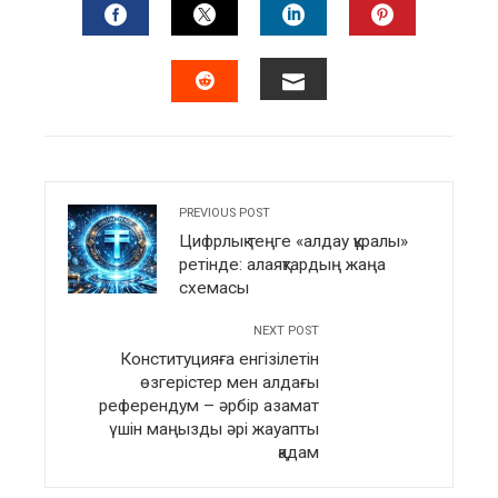
FACEBOOK
TWITTER
LINKEDIN
PINTERES
EMAIL
STUMBLEUPON
PREVIOUS POST
Цифрлық теңге «алдау құралы»
ретінде: алаяқтардың жаңа
схемасы
NEXT POST
Конституцияға енгізілетін
өзгерістер мен алдағы
референдум – әрбір азамат
үшін маңызды әрі жауапты
қадам