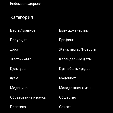
Енбекшильдерья».
Категория
Басты/Главное
Білім және ғылым
Бос уақыт
Брифинг
Досуг
Жаңалықтар/Новости
Жастық өмір
Календарные даты
Культура
Күнтізбелік күндер
Қоғам
Мәдениет
Медицина
Молодежная жизнь
Образование и наука
Общество
Политика
Саясат