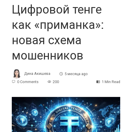
Цифровой тенге
как «приманка»:
новая схема
мошенников
Дина Акишева
5 месяца ago
0 Comments
200
1 Min Read
ebook
ter