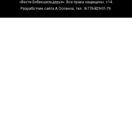
«Вести Енбекшильдерья». Все права защищены. +14.
Разработчик сайта А.Оспанов, тел.: 8-776-829-01-79.