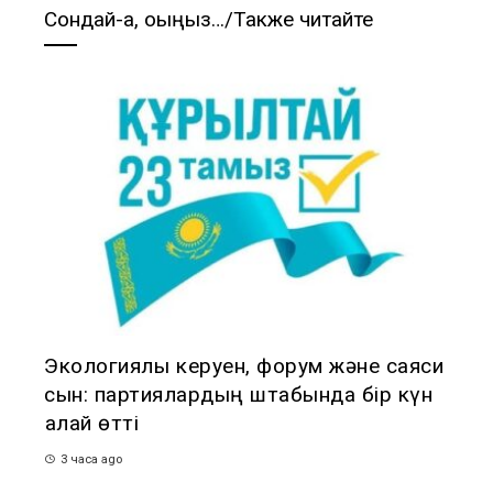
Сондай-ақ, оқыңыз…/Также читайте
Экологиялық керуен, форум және саяси
сын: партиялардың штабында бір күн
қалай өтті
3 часа ago