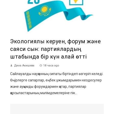
Экологиялық керуен, форум және
саяси сын: партиялардың
штабында бір күн қалай өтті
Дина Акишева
18 часа ago
Сайлауалды науқанның сипаты біртіндеп өзгеріп келеді.
Өңірлерге сапарлар, еңбек ұжымдарымен кездесулер
және ауқымды форумдармен қатар, партиялар
қарсыластарының мәлімдемелеріне пік...