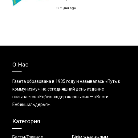
2 дня ago
О Нас
Газета образована в 1935 году и называлась «Путь к
коммунизму», на сегодняшний день издание
называется «Еңбекшiлдер жаршысы» — «Вести
Енбекшильдерья».
Категория
Басты/Главное
Білім және ғылым