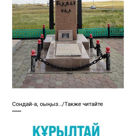
Сондай-ақ, оқыңыз…/Также читайте