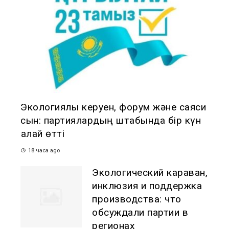
Экологиялық керуен, форум және саяси
сын: партиялардың штабында бір күн
қалай өтті
18 часа ago
Экологический караван,
инклюзия и поддержка
производства: что
обсуждали партии в
регионах