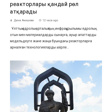
реакторлары қандай рөл
атқарады
Дина Акишева
12 часа ago
Ұлттық ядролық орталықтың инфрақұрылымы ядролық
отын мен материалдарды сынауға, ауыр апаттарды
модельдеуге және жаңа буындағы реакторларға
арналған технологияларды әзірле...