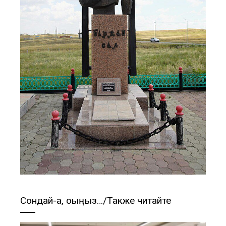
Сондай-ақ, оқыңыз…/Также читайте