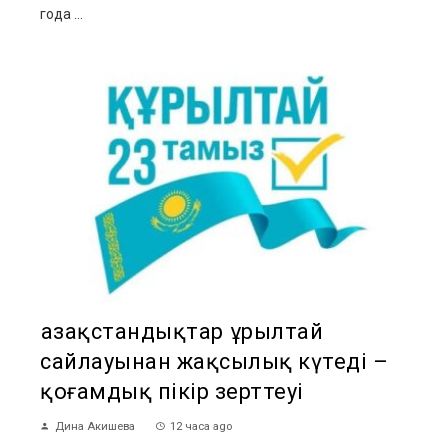
года ...
Қазақстандықтар Құрылтай
сайлауынан жақсылық күтеді –
қоғамдық пікір зерттеуі
Дина Акишева
12 часа ago