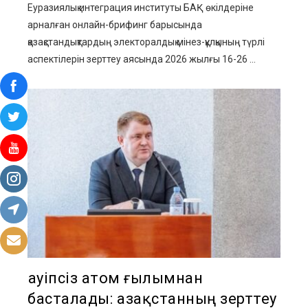
Еуразиялық интеграция институты БАҚ өкілдеріне
арналған онлайн-брифинг барысында
қазақстандықтардың электоралдық мінез-құлқының түрлі
аспектілерін зерттеу аясында 2026 жылғы 16-26 ...
Қауіпсіз атом ғылымнан
басталады: Қазақстанның зерттеу