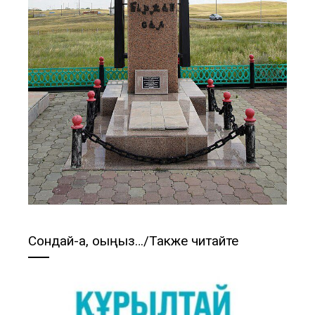
Сондай-ақ, оқыңыз…/Также читайте