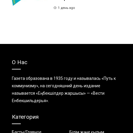
1 день ago
О Нас
Газета образована в 1935 году и называлась «Путь к
коммунизму», на сегодняшний день издание
называется «Еңбекшiлдер жаршысы» — «Вести
Енбекшильдерья».
Категория
Басты/Главное
Білім және ғылым