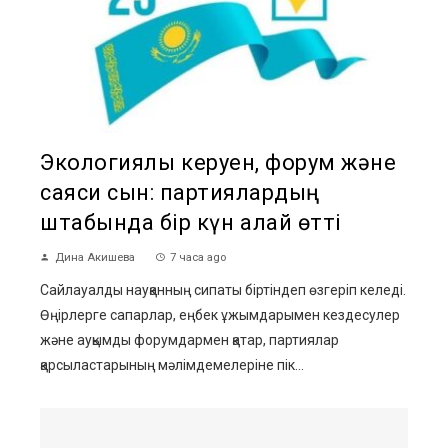
Экологиялық керуен, форум және
саяси сын: партиялардың
штабында бір күн қалай өтті
Дина Акишева
7 часа ago
Сайлауалды науқанның сипаты біртіндеп өзгеріп келеді.
Өңірлерге сапарлар, еңбек ұжымдарымен кездесулер
және ауқымды форумдармен қатар, партиялар
қарсыластарының мәлімдемелеріне пік...