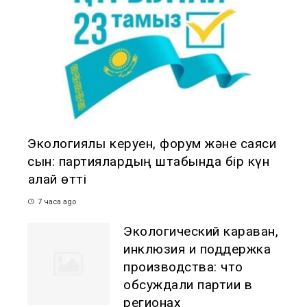
Экологиялық керуен, форум және саяси
сын: партиялардың штабында бір күн
қалай өтті
7 часа ago
Экологический караван,
инклюзия и поддержка
производства: что
обсуждали партии в
регионах