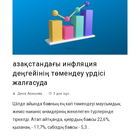
Қазақстандағы инфляция
деңгейінің төмендеу үрдісі
жалғасуда
Дина Акишева
3 дня ago
Шілде айында бағаның ең көп төмендеуі маусымдық
жеміс-көкөніс өнімдерінің жекелеген түрлерінде
тіркелді. Атап айтқанда, қиярдың бағасы 22,6%,
қызанақ - 17,7%, сәбіздің бағасы - 5,3...