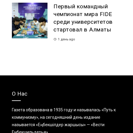
Первый командный
чемпионат мира FIDE
среди университетов
стартовал в Алматы
1 день ago
О Нас
Газета образована в 1935 году и называлась «Путь к
коммунизму», на сегодняшний день издание
называется «Еңбекшiлдер жаршысы» — «Вести
Енбекшильдерья».