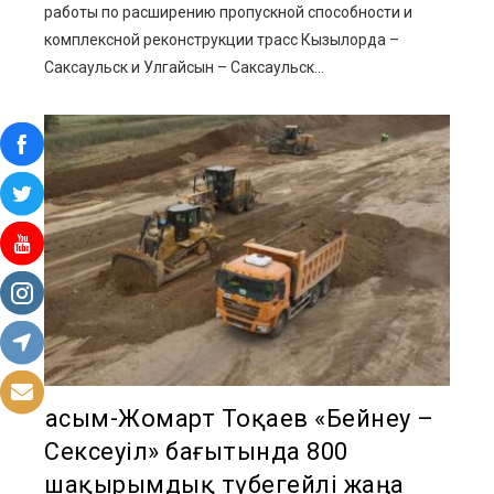
работы по расширению пропускной способности и
комплексной реконструкции трасс Кызылорда –
Саксаульск и Улгайсын – Саксаульск...
Қасым-Жомарт Тоқаев «Бейнеу –
Сексеуіл» бағытында 800
шақырымдық түбегейлі жаңа