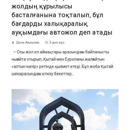
жолдың құрылысы
басталғанына тоқталып, бұл
бағдарды халықаралық
ауқымдағы автожол деп атады
Дина Акишева
3 дня ago
– Осы жол ел аймақтары арасындағы байланысты
нығайта отырып, Қытай мен Еуропаны жалғайтын
«алтын көпір» ретінде қызмет етеді. Бұл жоба Қытай
шекарасындағы өткізу бекеттер...