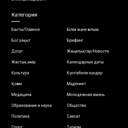
Категория
Басты/Главное
Білім және ғылым
Бос уақыт
Брифинг
Досуг
Жаңалықтар/Новости
Жастық өмір
Календарные даты
Культура
Күнтізбелік күндер
Қоғам
Мәдениет
Медицина
Молодежная жизнь
Образование и наука
Общество
Политика
Саясат
Спорт
Туризм