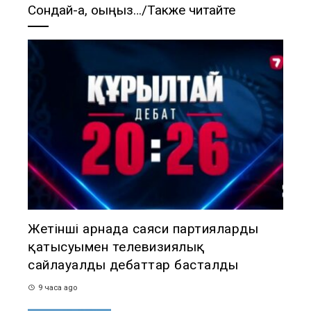
Сондай-ақ, оқыңыз…/Также читайте
Жетінші арнада саяси партиялардың
қатысуымен телевизиялық
сайлауалды дебаттар басталды
9 часа ago