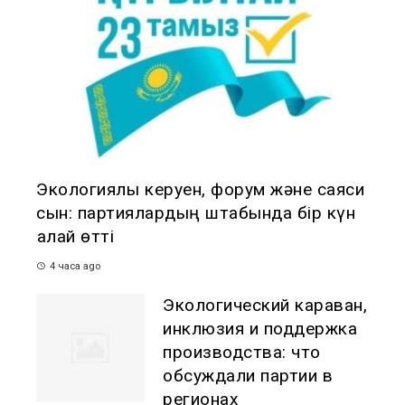
Экологиялық керуен, форум және саяси
сын: партиялардың штабында бір күн
қалай өтті
4 часа ago
Экологический караван,
инклюзия и поддержка
производства: что
обсуждали партии в
регионах