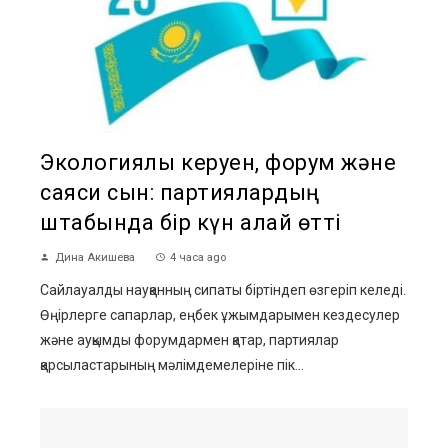
Экологиялық керуен, форум және
саяси сын: партиялардың
штабында бір күн қалай өтті
Дина Акишева
4 часа ago
Сайлауалды науқанның сипаты біртіндеп өзгеріп келеді.
Өңірлерге сапарлар, еңбек ұжымдарымен кездесулер
және ауқымды форумдармен қатар, партиялар
қарсыластарының мәлімдемелеріне пік...