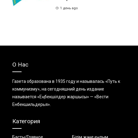
1 день ago
О Нас
Газета образована в 1935 году и называлась «Путь к
коммунизму», на сегодняшний день издание
называется «Еңбекшiлдер жаршысы» — «Вести
Енбекшильдерья».
Категория
Басты/Главное
Білім және ғылым