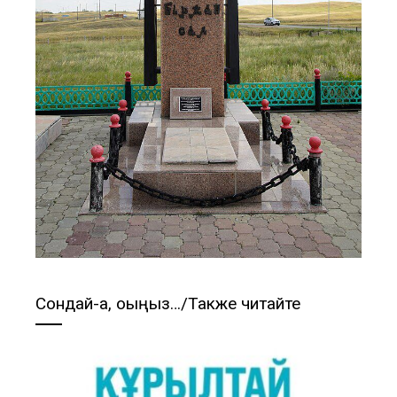
Сондай-ақ, оқыңыз…/Также читайте