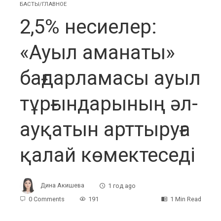
БАСТЫ/ГЛАВНОЕ
2,5% несиелер:
«Ауыл аманаты»
бағдарламасы ауыл
тұрғындарының әл-
ауқатын арттыруға
қалай көмектеседі
Дина Акишева
1 год ago
0 Comments
191
1 Min Read