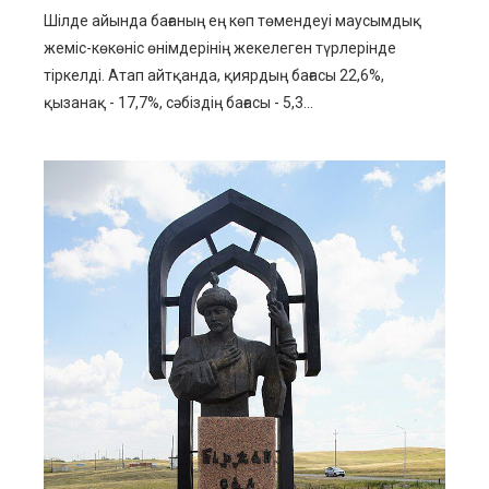
Шілде айында бағаның ең көп төмендеуі маусымдық
жеміс-көкөніс өнімдерінің жекелеген түрлерінде
тіркелді. Атап айтқанда, қиярдың бағасы 22,6%,
қызанақ - 17,7%, сәбіздің бағасы - 5,3...