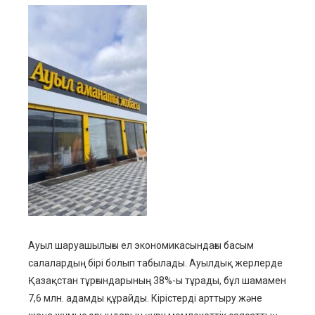
ebook
ter
edIn
erest
mbleupon
l
Ауыл шаруашылығы ел экономикасындағы басым
салалардың бірі болып табылады. Ауылдық жерлерде
Қазақстан тұрғындарының 38%-ы тұрады, бұл шамамен
7,6 млн. адамды құрайды. Кірістерді арттыру және