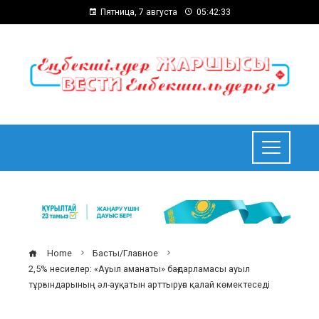
Пятница, 7 августа
05:42:34
Home
Басты/Главное
2,5% несиелер: «Ауыл аманаты» бағдарламасы ауыл
тұрғындарының әл-ауқатын арттыруға қалай көмектеседі