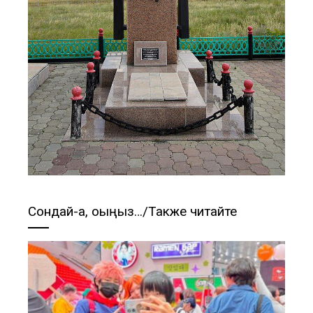
Сондай-ақ, оқыңыз…/Также читайте