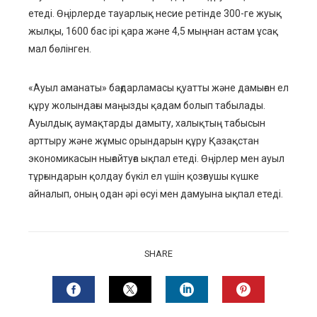
етеді. Өңірлерде тауарлық несие ретінде 300-ге жуық
жылқы, 1600 бас ірі қара және 4,5 мыңнан астам ұсақ
мал бөлінген.
«Ауыл аманаты» бағдарламасы қуатты және дамыған ел
құру жолындағы маңызды қадам болып табылады.
Ауылдық аумақтарды дамыту, халықтың табысын
арттыру және жұмыс орындарын құру Қазақстан
экономикасын нығайтуға ықпал етеді. Өңірлер мен ауыл
тұрғындарын қолдау бүкіл ел үшін қозғаушы күшке
айналып, оның одан әрі өсуі мен дамуына ықпал етеді.
SHARE
FACEBOOK
TWITTER
LINKEDIN
PINTERES