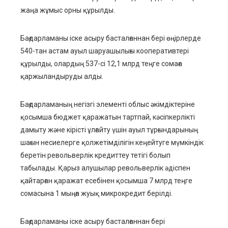
жаңа жұмыс орны құрылды.
Бағдарламаны іске асыру басталғаннан бері өңірлерде
540-тан астам ауыл шаруашылығы кооперативтері
құрылды, олардың 537-сі 12,1 млрд теңге сомаға
қаржыландыруды алды.
Бағдарламаның негізгі элементі облыс әкімдіктеріне
қосымша бюджет қаражатын тартпай, кәсіпкерлікті
дамыту және кірісті ұлғайту үшін ауыл тұрғындарының
шағын несиелерге қолжетімділігін кеңейтуге мүмкіндік
беретін револьверлік кредиттеу тетігі болып
табылады. Қарыз алушылар револьверлік әдіспен
қайтарған қаражат есебінен қосымша 7 млрд теңге
сомасына 1 мыңға жуық микрокредит берілді.
Бағдарламаны іске асыру басталғаннан бері