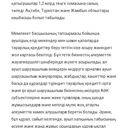
қатысушылар 1,2 млрд теңге сомасына салық
төледі. Ақтөбе, Түркістан және Жамбыл облыстары
көшбасшы болып табылады.
Мемлекет басшысының тапсырмасы бойынша
ауылдық елді мекендер мен шағын қалаларда
тауарлық кредиттер беру тетігін іске асыру жөніндегі
жол картасы бекітілді. Бұл тетік бизнестің әлеуметтік
жауапкершілігі шеңберінде жүзеге асырылады, ал
ауыл шаруашылығы өнімдерін өндіруге арналған ауыл
шаруашылығы жануарлары, жабдықтар, көшеттер және
басқа да құралдар түріндегі тауарлық кредитті орта
және ірі ауыл шаруашылығы бизнесінің өкілдері АӨК
субъектілеріне және жеке тұлғаларға, оның ішінде
жұмыссыздарға және кепілді мүлкі жоқ атаулы
әлеуметтік көмек алушыларға беретін болады. Әрине,
бұл құрал, сайып келгенде, ауыл халқының табысының
өсуіне және жаңа жұмыс орындарын құруға ықпал