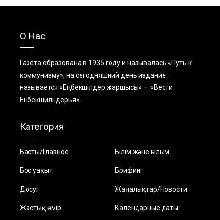
О Нас
Газета образована в 1935 году и называлась «Путь к
коммунизму», на сегодняшний день издание
называется «Еңбекшiлдер жаршысы» — «Вести
Енбекшильдерья».
Категория
Басты/Главное
Білім және ғылым
Бос уақыт
Брифинг
Досуг
Жаңалықтар/Новости
Жастық өмір
Календарные даты