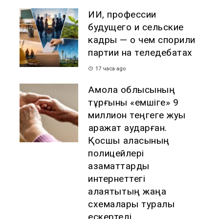
ИИ, профессии
будущего и сельские
кадры — о чем спорили
партии на теледебатах
17 часа ago
Ақмола облысының
тұрғыны «емшіге» 9
миллион теңгеге жуық
қаражат аударған.
Қосшы қаласының
полицейлері
азаматтарды
интернеттегі
алаяқтықтың жаңа
схемалары туралы
ескертеді