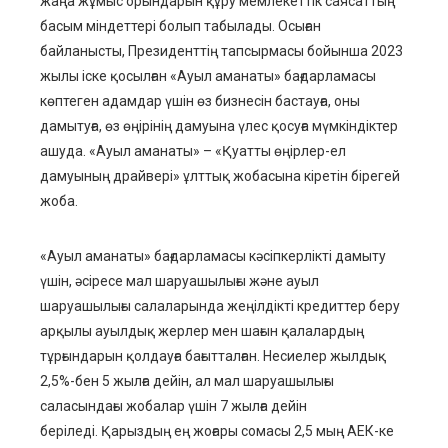
жаңа жұмыс орындарын құру мемлекеттік саясаттың
басым міндеттері болып табылады. Осыған
байланысты, Президенттің тапсырмасы бойынша 2023
жылы іске қосылған «Ауыл аманаты» бағдарламасы
көптеген адамдар үшін өз бизнесін бастауға, оны
дамытуға, өз өңірінің дамуына үлес қосуға мүмкіндіктер
ашуда. «Ауыл аманаты» – «Қуатты өңірлер-ел
дамуының драйвері» ұлттық жобасына кіретін бірегей
жоба.
«Ауыл аманаты» бағдарламасы кәсіпкерлікті дамыту
үшін, әсіресе мал шаруашылығы және ауыл
шаруашылығы салаларында жеңілдікті кредиттер беру
арқылы ауылдық жерлер мен шағын қалалардың
тұрғындарын қолдауға бағытталған. Несиелер жылдық
2,5%-бен 5 жылға дейін, ал мал шаруашылығы
саласындағы жобалар үшін 7 жылға дейін
беріледі. Қарыздың ең жоғары сомасы 2,5 мың АЕК-ке