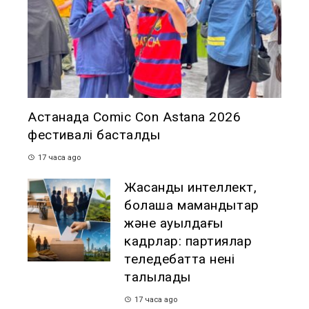
Астанада Comic Con Astana 2026
фестивалі басталды
17 часа ago
Жасанды интеллект,
болашақ мамандықтар
және ауылдағы
кадрлар: партиялар
теледебатта нені
талқылады
17 часа ago