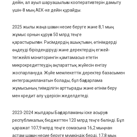
дейін, ал ауыл шаруашылығы кооперативтерін дамыту
үшін-8 мың АЕК-ке дейін құрайды.
2025 жылы жаңа шағын несие беруге және 8,1 мың
жұмыс орнын құруға 50 млрд теңге
қарастырылған. Рәсімдердің ашықтығын, өтінімдерді
өңдеуді біріздендіруді және деректердің егжей-
тегжейлі мониторингін қамтамасыз ететін
микрокредиттеудің ақпараттық жүйесін енгізу
жоспарлануда. Жүйе мемлекеттік деректер базасымен
интеграцияланатын болады, бұл бағдарлама
жұмысының тиімділігін арттырады және өтінім беру
мен кредит алу үдерісін жеделдетеді.
2023-2024 жылдары Бағдарламаны іске асыруға
республикалық бюджеттен 120 млрд теңге бөлінді. Бұл
қаражат 107,9 млрд теңге сомасына 16,2 мыңнан
астам шағын несие беруге мүмкіндік берді, 17,8 мың