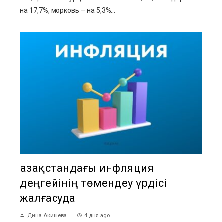
на 17,7%, морковь – на 5,3%...
Қазақстандағы инфляция
деңгейінің төмендеу үрдісі
жалғасуда
Дина Акишева
4 дня ago